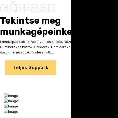
GÉPPARK
Tekintse meg
munkagépeinket
Lánctalpas kotrók, Vonóvedres kotrók, Dózerek, Kombitraktorok,
Gumikerekes kotrók, Gréderek, Homlokrakodók, Úthengerek, Autó
daruk, Teherautók, Trailerek stb...
Teljes Géppark