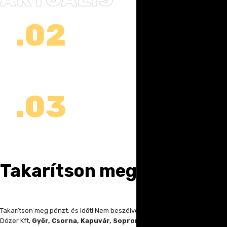
.02
DARUZÁS
.03
ÉPÍTÉS
Takarítson meg pénzt!
Takarítson meg pénzt, és időt! Nem beszélve az idegeskedésről! A Szalai
Dózer Kft,
Győr, Csorna, Kapuvár, Sopron, Mosonmagyaróvár,