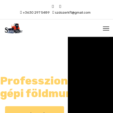
+3630 297 5489
szdozerkft@gmail.com
Professzionalitás a
gépi földmunkában