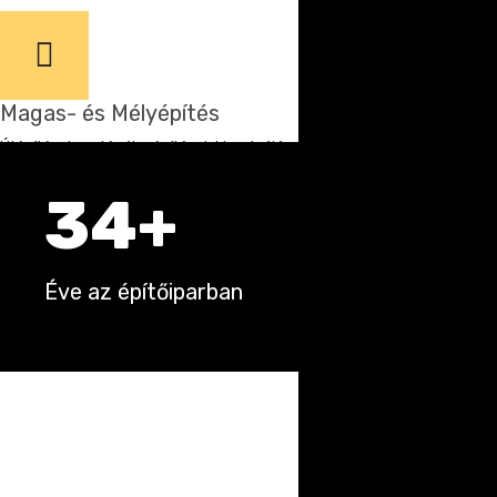
Magas- és Mélyépítés
Útépítések, autópályaépítések kiszolgálása.
34+
Éve az építőiparban