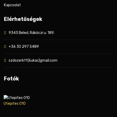
Kapcsolat
Elérhetőségek
9343 Beled, Rákóczi u. 189.
+36 30 297 5489
szdozerkft(kukac)gmail.com
Fotók
Utepites 010