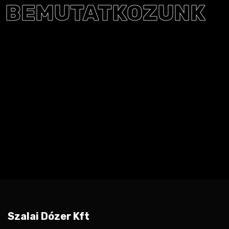
BEMUTATKOZUNK
Földmunkák és
Szállítmányozás
A Szalai Dózer Kft 1992-től folyamatosan az építőiparban vesz részt.
Fő profilunk, a
Mélyépítés, magasépítés vasút, autópálya,
tavak, rekultivációk.
Cégünk, a piac legkedvezőbb feltételeivel
kínál
gyors
,
és
precíz
munkavégzést, a régió
legalacsonyabb díjai
mellett!
Szalai Dózer Kft