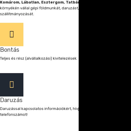
Komárom, Lábatlan, Esztergom, Tatbánya, Tata
városok
környékén vállal gépi földmunkát, daruzást, túlméretes építmények
szállítmányozását.
Bontás
Teljes és rész (alvállalkozási) kivitelezések.
Daruzás
Daruzással kapcsolatos információkért, hívja a:
30/3 400 500
- as
telefonszámot!